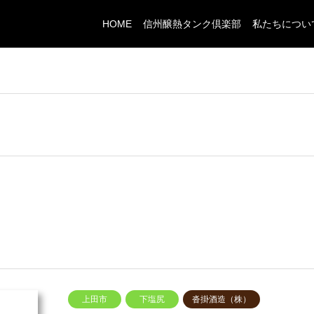
HOME
信州醸熱タンク倶楽部
私たちについ
上田市
下塩尻
沓掛酒造（株）