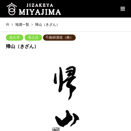
地酒一覧
帰山（きざん）
佐久市
長土呂
千曲錦酒造（株）
帰山（きざん）