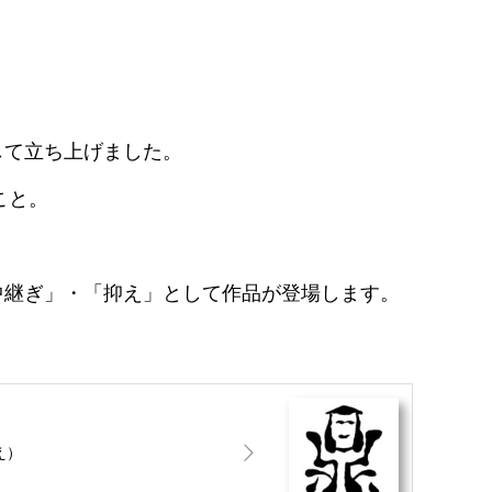
して立ち上げました。
こと。
中継ぎ」・「抑え」として作品が登場します。
え）