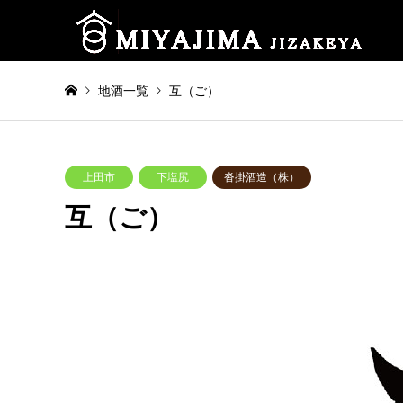
地酒一覧
互（ご）
上田市
下塩尻
沓掛酒造（株）
互（ご）