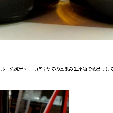
ベル」の純米を、しぼりたての直汲み生原酒で蔵出しし