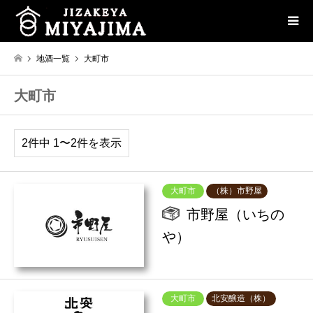
地酒一覧
大町市
大町市
2件中 1〜2件を表示
大町市
（株）市野屋
市野屋（いちの
や）
大町市
北安醸造（株）